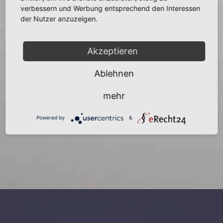
verbessern und Werbung entsprechend den Interessen
der Nutzer anzuzeigen.
22
Akzeptieren
Bücher
Ablehnen
wurden befragt.
mehr
Liste ansehen
Powered by
&