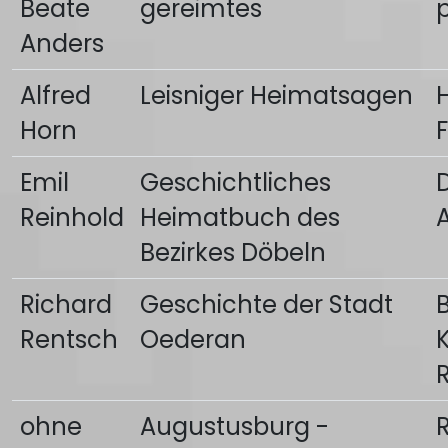
Beate
gereimtes
p
Anders
Alfred
Leisniger Heimatsagen
H
Horn
F
Emil
Geschichtliches
Reinhold
Heimatbuch des
Bezirkes Döbeln
Richard
Geschichte der Stadt
Rentsch
Oederan
ohne
Augustusburg -
R