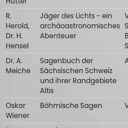
Hutter
R.
Jäger des Lichts - ein
Herold,
archäoastronomisches
Dr. H.
Abenteuer
Hensel
Dr. A.
Sagenbuch der
A
Meiche
Sächsischen Schweiz
und ihrer Randgebiete
Altis
Oskar
Böhmische Sagen
Wiener