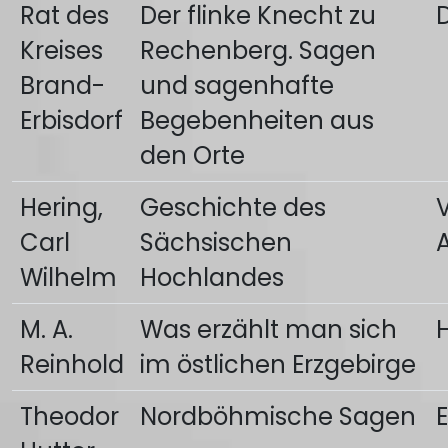
Rat des
Der flinke Knecht zu
Kreises
Rechenberg. Sagen
Brand-
und sagenhafte
Erbisdorf
Begebenheiten aus
den Orte
Hering,
Geschichte des
Carl
Sächsischen
Wilhelm
Hochlandes
M. A.
Was erzählt man sich
Reinhold
im östlichen Erzgebirge
Theodor
Nordböhmische Sagen