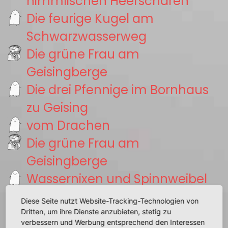
himmlischen Heerscharen
Die feurige Kugel am
Schwarzwasserweg
Die grüne Frau am
Geisingberge
Die drei Pfennige im Bornhaus
zu Geising
vom Drachen
Die grüne Frau am
Geisingberge
Wassernixen und Spinnweibel
im unteren Bielatal
Diese Seite nutzt Website-Tracking-Technologien von
Moosmännchen auf dem
Dritten, um ihre Dienste anzubieten, stetig zu
verbessern und Werbung entsprechend den Interessen