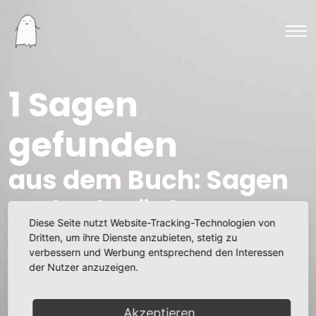
1 Sagen
gefunden
aus dem Buch: Sagen
und Schwänke aus
Diese Seite nutzt Website-Tracking-Technologien von
dem Erzgebirge
Dritten, um ihre Dienste anzubieten, stetig zu
verbessern und Werbung entsprechend den Interessen
der Nutzer anzuzeigen.
Die geizige Bäuerin
Akzeptieren