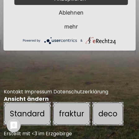
Ablehnen
mehr
Powered by
&
Kontakt
Impressum
Datenschutzerklärung
Ansicht ändern
Standard
fraktur
deco
Erstellt mit <3 im Erzgebirge