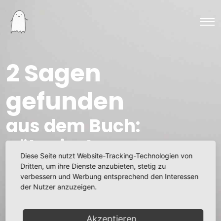
2 Sagen
gefunden
aus dem Buch:
Böhmische Sagen
Diese Seite nutzt Website-Tracking-Technologien von
Dritten, um ihre Dienste anzubieten, stetig zu
Ritterliche Rache - Eine
verbessern und Werbung entsprechend den Interessen
der Nutzer anzuzeigen.
Burgensage von Graupen
Der Wassermann flickt
Akzeptieren