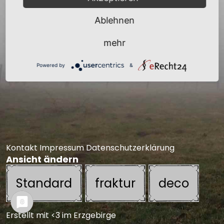
Ablehnen
mehr
Powered by
&
Kontakt
Impressum
Datenschutzerklärung
Ansicht ändern
Standard
fraktur
deco
Erstellt mit <3 im Erzgebirge