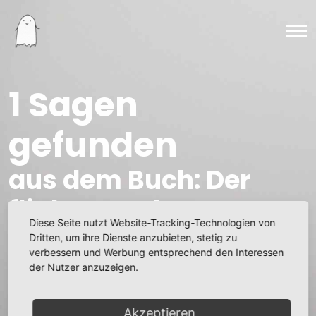
1 Sagen
gefunden
aus dem Buch: Der
flinke Knecht zu
Diese Seite nutzt Website-Tracking-Technologien von
Rechenberg. Sagen
Dritten, um ihre Dienste anzubieten, stetig zu
verbessern und Werbung entsprechend den Interessen
und sagenhafte
der Nutzer anzuzeigen.
Begebenheiten aus
Akzeptieren