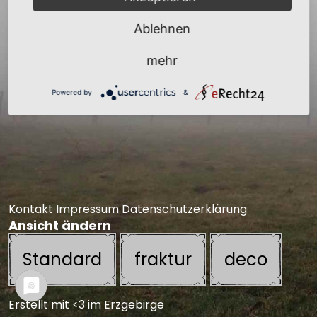
den Orte
Ablehnen
Geraubte Taler wanderten in
mehr
die Diebeskammer
Powered by
&
Kontakt
Impressum
Datenschutzerklärung
Ansicht ändern
Standard
fraktur
deco
Erstellt mit <3 im Erzgebirge