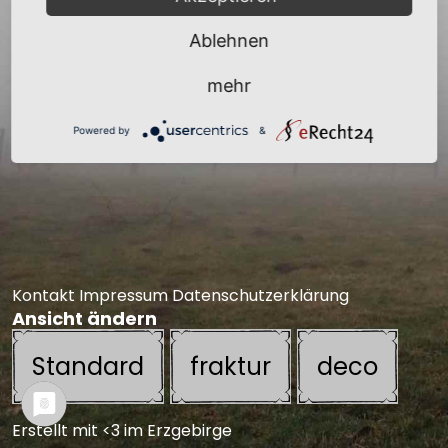
Ablehnen
mehr
Powered by
&
Kontakt
Impressum
Datenschutzerklärung
Ansicht ändern
Standard
fraktur
deco
Erstellt mit <3 im Erzgebirge