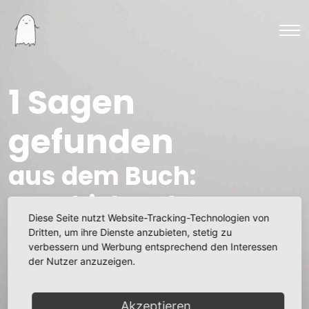
1 Sagen
gefunden
aus dem Buch:
Geschichte des
Diese Seite nutzt Website-Tracking-Technologien von
Sächsischen
Dritten, um ihre Dienste anzubieten, stetig zu
verbessern und Werbung entsprechend den Interessen
Hochlandes
der Nutzer anzuzeigen.
Pestpfarrer Wolfgang Uhle
Akzeptieren