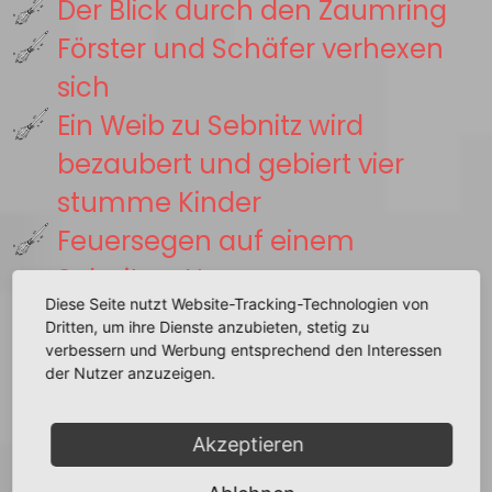
Der Blick durch den Zaumring
Förster und Schäfer verhexen
sich
Ein Weib zu Sebnitz wird
bezaubert und gebiert vier
stumme Kinder
Feuersegen auf einem
Sebnitzer Hause
Diese Seite nutzt Website-Tracking-Technologien von
Der Freischuß
Dritten, um ihre Dienste anzubieten, stetig zu
Ein Bursche 'macht fest' und
verbessern und Werbung entsprechend den Interessen
der Nutzer anzuzeigen.
wird dafür bestraft
Eine Zigeunerin spricht den
Akzeptieren
Feuersegen über Seeligstadt