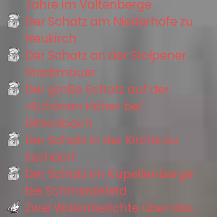
Jahre im Valtenberge
Der Schatz am Niederhofe zu
Neukirch
Der Schatz an der Stolpener
Stadtmauer
Der große Schatz auf der
«Schönen Höhe» bei
Dittersbach
Der Schatz in der Kirche zu
Eschdorf
Der Schatz im Kapellenberge
bei Schmiedefeld
Zwei Walenberichte über das