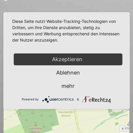
Quelle:
Diese Seite nutzt Website-Tracking-Technologien von
Richard Rentsch Geschichte der Stadt
Dritten, um ihre Dienste anzubieten, stetig zu
Oederan
verbessern und Werbung entsprechend den Interessen
der Nutzer anzuzeigen.
zurück
Akzeptieren
Ablehnen
mehr
+
−
Powered by
&