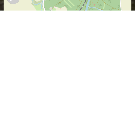
Leaflet
| Map data ©
OpenStreetMap
contributors,
CC-BY-SA
Vermuteter Sagen-Ort (ich war ja nicht
dabei).
Wer es besser weiß, kann mir bitte bitte
einen Tipp geben.
Sagen in der Nähe
Die Holzbrücke in Metzdorf
(Hohenfichte) (2.01 km)
Die Betfahrt nach Ebersdorf
(2.23 km)
Der Walkpudel (2.95 km)
Herta von Planitz rettet die