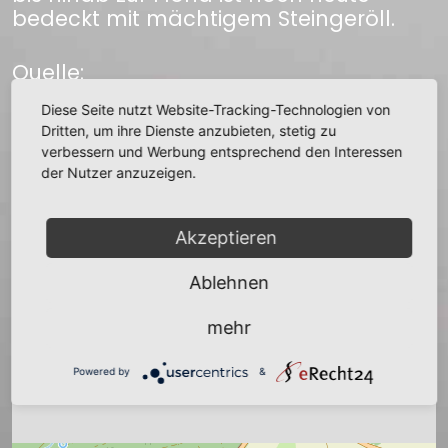
bedeckt mit mächtigem Steingeröll.
Quelle:
Richard Rentsch Geschichte der Stadt
Diese Seite nutzt Website-Tracking-Technologien von
Oederan
Dritten, um ihre Dienste anzubieten, stetig zu
verbessern und Werbung entsprechend den Interessen
der Nutzer anzuzeigen.
zurück
Akzeptieren
Ablehnen
+
mehr
−
Powered by
&