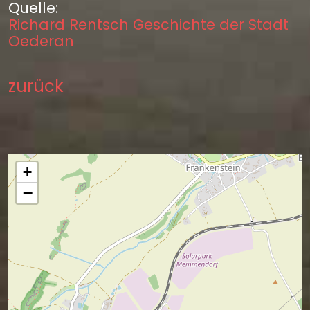
Quelle:
Richard Rentsch Geschichte der Stadt
Oederan
zurück
+
−