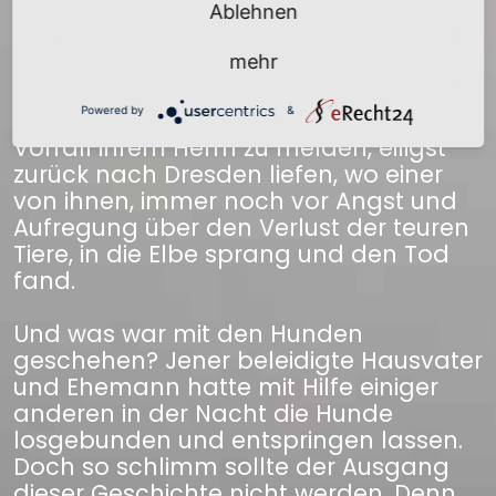
verschwunden sind. Ihr Entsetzen war
Ablehnen
so groß, daß sie in ihrer Aufregung und
mehr
in ihrer Furcht vor dem gerechten Zorn
ihres Herrn und Kurfürsten, statt nach
Powered by
&
Augustusburg zu gehen und den
Vorfall ihrem Herrn zu melden, eiligst
zurück nach Dresden liefen, wo einer
von ihnen, immer noch vor Angst und
Aufregung über den Verlust der teuren
Tiere, in die Elbe sprang und den Tod
fand.
Und was war mit den Hunden
geschehen? Jener beleidigte Hausvater
und Ehemann hatte mit Hilfe einiger
anderen in der Nacht die Hunde
losgebunden und entspringen lassen.
Doch so schlimm sollte der Ausgang
dieser Geschichte nicht werden. Denn