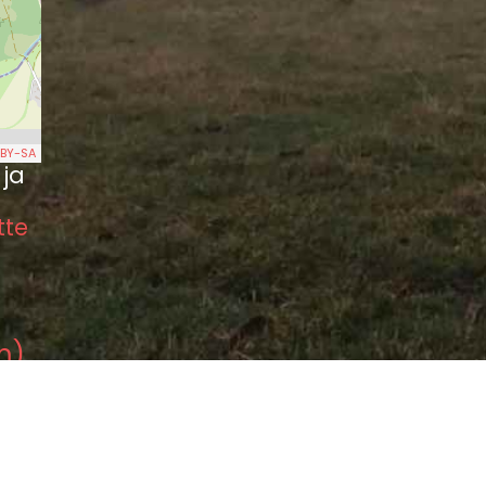
BY-SA
 ja
tte
m)
km)
dorf als wilder Jäger (5.58 km)
berge bei Mulda (7.27 km)