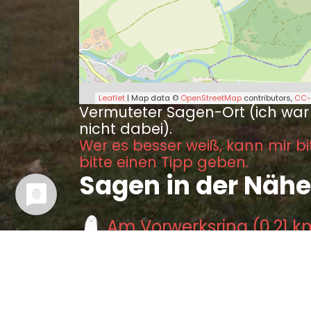
Leaflet
| Map data ©
OpenStreetMap
contributors,
CC-
Vermuteter Sagen-Ort (ich war
nicht dabei).
Wer es besser weiß, kann mir bi
bitte einen Tipp geben.
Sagen in der Nähe
Am Vorwerksring (0.21 k
Der Jungfernborn (1.79 
Reichbrod von Schrenken
Der Schatz auf dem Burg