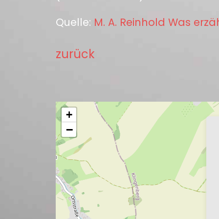
Quelle:
M. A. Reinhold Was erzä
zurück
+
−