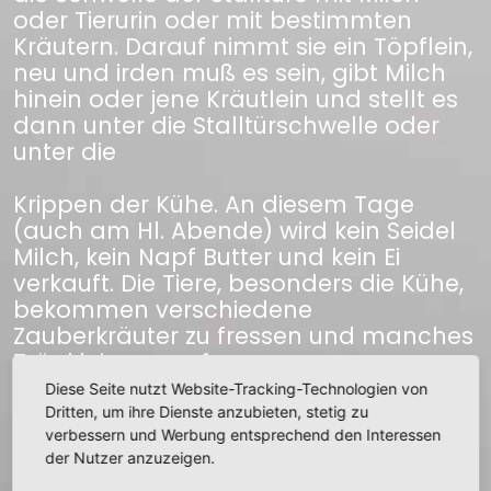
oder Tierurin oder mit bestimmten
Kräutern. Darauf nimmt sie ein Töpflein,
neu und irden muß es sein, gibt Milch
hinein oder jene Kräutlein und stellt es
dann unter die Stalltürschwelle oder
unter die
Krippen der Kühe. An diesem Tage
(auch am Hl. Abende) wird kein Seidel
Milch, kein Napf Butter und kein Ei
verkauft. Die Tiere, besonders die Kühe,
bekommen verschiedene
Zauberkräuter zu fressen und manches
Tränklein zu saufen.
An diesem Abende reiten auf
Diese Seite nutzt Website-Tracking-Technologien von
Besenstielen die Hexen zum
Dritten, um ihre Dienste anzubieten, stetig zu
Blocksberge. Der Glaube an
verbessern und Werbung entsprechend den Interessen
der Nutzer anzuzeigen.
Teufelsbuhlschaft ist fast verklungen,