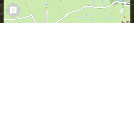
Leaflet
| Map data ©
OpenStreetMap
contributors,
CC-BY-SA
Vermuteter Sagen-Ort (ich war ja nicht
dabei).
Wer es besser weiß, kann mir bitte bitte
einen Tipp geben.
Sagen in der Nähe