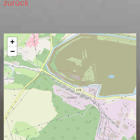
zurück
+
−