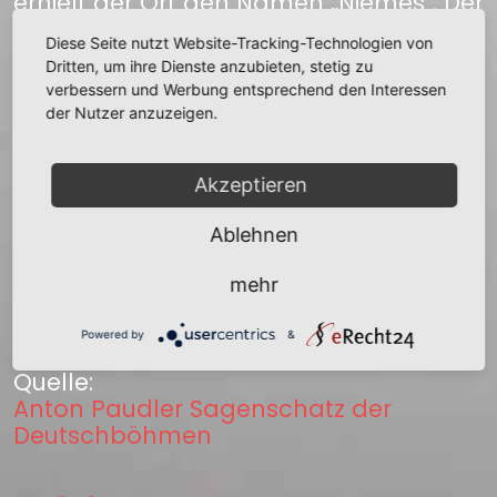
erhielt der Ort den Namen „Niemes". Der
zweite Ort, dessen Bewohner im
Diese Seite nutzt Website-Tracking-Technologien von
Hinterhalte gewartet hatten, um die
Dritten, um ihre Dienste anzubieten, stetig zu
Angreifer zu decken und ihnen im
verbessern und Werbung entsprechend den Interessen
Notfalle zu Hilfe zu kommen, erhielt den
der Nutzer anzuzeigen.
Namen „Wartenberg". Beide Dörfer
wurden zu Städten erhoben. Niemes
und Wartenberg liegen, wie bekannt,
Akzeptieren
an der Polzen. Ein aus Niemes
Ablehnen
gebürtiger Professor hat diese Sage zu
einer großen, schönen Dichtung
mehr
benützt, welcher er den Namen „Ruine
Roll" gegeben hat.
Powered by
&
Quelle:
Anton Paudler Sagenschatz der
Deutschböhmen