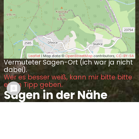
Leaflet
| Map data ©
OpenStreetMap
contributors,
CC-BY-SA
Vermuteter Sagen-Ort (ich war ja nicht
dabei).
Wer es besser weiß, kann mir bitte bitte
einen Tipp geben.
Sagen in der Nähe
Das Gespenst auf dem Teplitzer
Schloßberge (12.68 km)
Die Schätze bei der