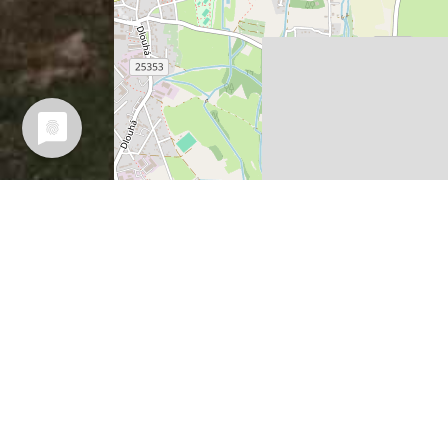
Leaflet
| Map data ©
OpenStreetMap
contributors,
CC-
Vermuteter Sagen-Ort (ich war
nicht dabei).
Wer es besser weiß, kann mir bi