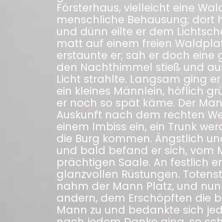
Försterhaus, vielleicht eine Wa
menschliche Behausung; dort h
und dünn eilte er dem Lichtsch
matt auf einem freien Waldplatz
erstaunte er; sah er doch eine g
den Nachthimmel stieß und au
Licht strahlte. Langsam ging e
ein kleines Männlein, höflich g
er noch so spät käme. Der Man
Auskunft nach dem rechten Weg
einem Imbiss ein, ein Trunk werd
die Burg kommen. Ängstlich und
und bald befand er sich, vom 
prächtigen Saale. An festlich er
glanzvollen Rüstungen. Totensti
nahm der Mann Platz, und nun 
andern, dem Erschöpften die bes
Mann zu und bedankte sich jed
nach jedem Danke ging, so schi