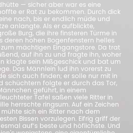
ldhütte — sicher aber war es eine
offte er Rat zu bekommen. Durch dick
eine nach, bis er endlich müde und
e anlangte. Als er aufblickte,
roße Burg, die ihre finsteren Türme in
s deren hohen Bogenfenstern helles
r zum mächtigen Eingangstore. Da trat
rüßend, auf ihn zu und fragte ihn, woher
n klagte sein Mißgeschick und bat um
e. Das Männlein lud ihn vorerst zu
e sich auch finden; er solle nur mit in
 schüchtern folgte er durch das Tor,
Männchen geführt, in einem
leuchteter Tafel saßen viele Ritter in
lle herrschte ringsum. Auf ein Zeichen
mühte sich ein Ritter nach dem
ten Bissen vorzulegen. Eifrig griff der
esmal auf’s beste und höflichste. Und
en's wenigstens, eine eigentümliche