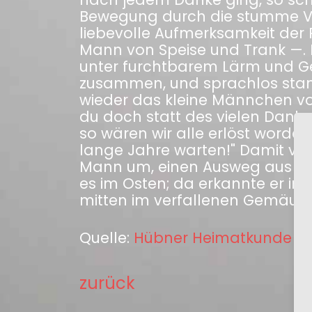
Bewegung durch die stumme Ve
liebevolle Aufmerksamkeit der R
Mann von Speise und Trank —. P
unter furchtbarem Lärm und Get
zusammen, und sprachlos stan
wieder das kleine Männchen vor 
du doch statt des vielen Dankes
so wären wir alle erlöst worde
lange Jahre warten!" Damit ver
Mann um, einen Ausweg aus de
es im Osten; da erkannte er im 
mitten im verfallenen Gemäuer
Quelle:
Hübner Heimatkunde des B
zurück