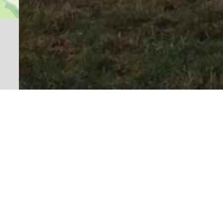
BY-SA
 ja
tte