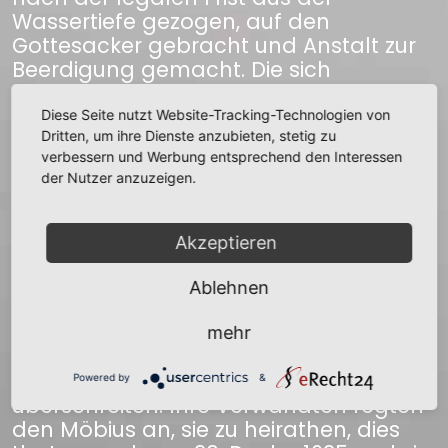
Wassertiefe gezogen, auf den
Gottesacker gebracht und Anstalt zur
Beerdigung gemacht. Die sich
hinzudrängenden Zuschauer
bemerkten auf einmal an der
Diese Seite nutzt Website-Tracking-Technologien von
Hingerichteten das Zucken eines
Dritten, um ihre Dienste anzubieten, stetig zu
verbessern und Werbung entsprechend den Interessen
Fingers und ein leichtes Aufseufzen. Der
der Nutzer anzuzeigen.
Scharfrichterknecht wollte sie zwar
vollends ersticken, allein man hinderte
ihn gewaltsam daran, bemühte sich
Akzeptieren
um sie, brachte sie wieder zum
Bewußtsein und erquickte sie mit Speise
Ablehnen
und Trank. Die Gerichte urtheilten, daß
sie nicht noch einmal hingerichtet
mehr
werden dürfe und verboten ihr blos, die
Gerichtsgrenzen ein Jahr lang zu
Powered by
&
überschreiten. Ihre Verwandten regten
den Möbius an, sie zu heirathen, dies