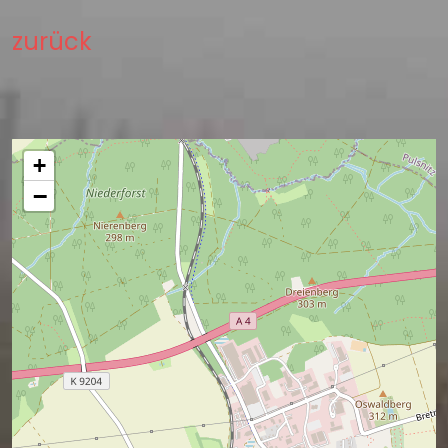
zurück
+
−