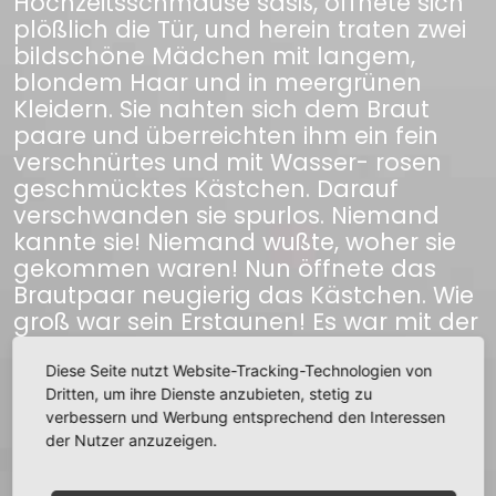
Hochzeitsschmause sasß, öffnete sich
plößlich die Tür, und herein traten zwei
bildschöne Mädchen mit langem,
blondem Haar und in meergrünen
Kleidern. Sie nahten sich dem Braut
paare und überreichten ihm ein fein
verschnürtes und mit Wasser- rosen
geschmücktes Kästchen. Darauf
verschwanden sie spurlos. Niemand
kannte sie! Niemand wußte, woher sie
gekommen waren! Nun öffnete das
Brautpaar neugierig das Kästchen. Wie
groß war sein Erstaunen! Es war mit der
feinsten schneeweißen Wäsche
angefüllt! Der Bräutigam erkannte sie
Diese Seite nutzt Website-Tracking-Technologien von
Dritten, um ihre Dienste anzubieten, stetig zu
sogleich wieder.
verbessern und Werbung entsprechend den Interessen
der Nutzer anzuzeigen.
Es war Wäsche, wie er sie am Ufer des
Steinteiches im Mondenschein