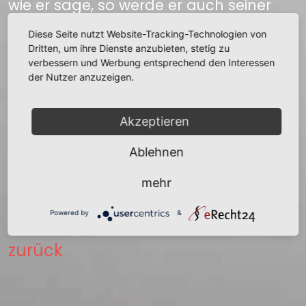
wie er sage, so werde er auch seiner
nicht vergessen. Der Müller reiste also
Diese Seite nutzt Website-Tracking-Technologien von
wieder nach Hause, fällte den
Dritten, um ihre Dienste anzubieten, stetig zu
Birnbaum nach Anderen soll es eine
verbessern und Werbung entsprechend den Interessen
Weide gewesen sein und fand richtig
der Nutzer anzuzeigen.
unter dem Baume eine Menge Geld
vergraben. Darauf fuhr er wieder nach
Dresden, konnte aber den Invaliden
Akzeptieren
nicht mehr finden, noch erfragen.
Ablehnen
Quelle:
mehr
Anton Paudler Sagenschatz der
Deutschböhmen
Powered by
&
zurück