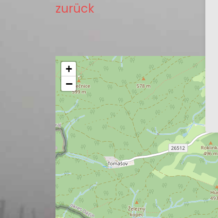
zurück
+
−