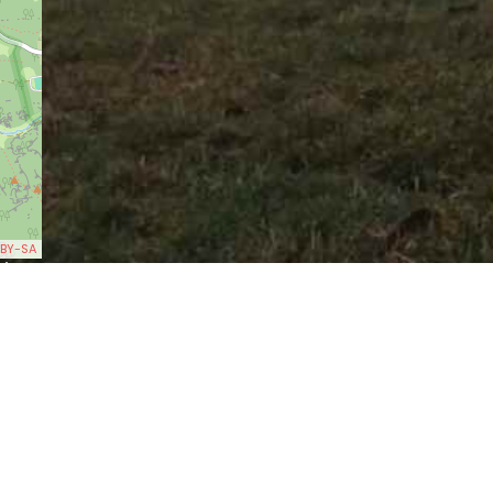
BY-SA
 ja
tte
km)