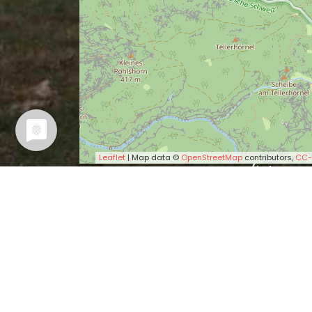
Leaflet
| Map data ©
OpenStreetMap
contributors,
CC-
Vermuteter Sagen-Ort (ich war
nicht dabei).
Wer es besser weiß, kann mir bi
bitte einen Tipp geben.
Sagen in der Nähe
Gotthelf geht um (0.25 
Gespenster (2.85 km)