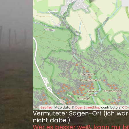
Leaflet
| Map data ©
OpenStreetMap
contributors,
CC-
Vermuteter Sagen-Ort (ich war
nicht dabei).
Wer es besser weiß, kann mir bi