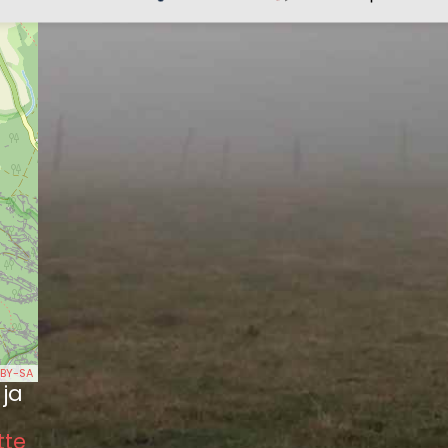
BY-SA
 ja
tte