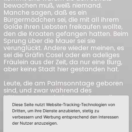
bewachen muß, weiß niemand.
Manche sagen, daß es ein
Bürgermädchen sei, die mit all ihrem
Golde ihren Liebsten freikaufen wollte,
den die Kroaten gefangen hatten. Beim
Sprung über die Mauer sei sie
verunglückt. Andere wieder meinen, es
sei die Gräfin Cosel oder ein adeliges
Fräulein aus der Zeit, da nur eine Burg,
aber keine Stadt hier gestanden hat.
Leute, die am Palmsonntage geboren
sind, und zwar während des
Mittagslautens, haben auch um die
Flamme eine weiße Gestalt schreiten
Diese Seite nutzt Website-Tracking-Technologien von
sehen, die eine Kerze in der Hand hielt.
Dritten, um ihre Dienste anzubieten, stetig zu
Das würde nun eher darauf deuten,
verbessern und Werbung entsprechend den Interessen
der Nutzer anzuzeigen.
daß die Gräfin Cosel ihre Schätze, die