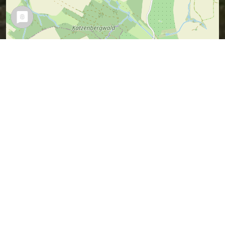
Leaflet
| Map data ©
OpenStreetMap
contributors,
CC-BY-SA
Vermuteter Sagen-Ort (ich war ja nicht
dabei).
Wer es besser weiß, kann mir bitte bitte
einen Tipp geben.
Sagen in der Nähe