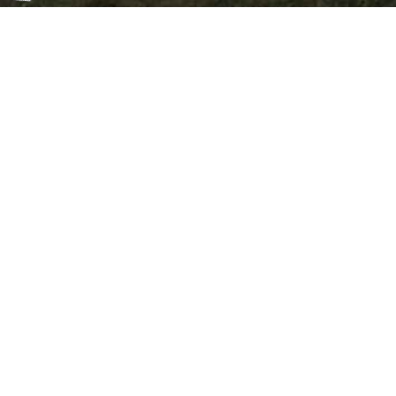
Glasergrunde bei Rosenthal
(1.94 km)
Der Kanzelstein (2.10 km)
Der Hexenmeister von Rosental
(2.14 km)
Des letzten Hammerherrn
Tochter (2.40 km)
Vom Hecketaler (2.67 km)
Kontakt
Impressum
Datenschutzerklärung
Ansicht ändern
Standard
fraktur
deco
Erstellt mit <3 im Erzgebirge