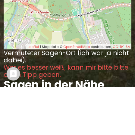
Leaflet
| Map data ©
OpenStreetMap
contributors,
CC-BY-SA
Vermuteter Sagen-Ort (ich war ja nicht
dabei).
Wer es besser weiß, kann mir bitte bitte
einen Tipp geben.
Sagen in der Nähe
Eine Wasserflut zu Pirna
verschont das Weihwasser
(0.03 km)
Das Bäckermädchen in Pirna