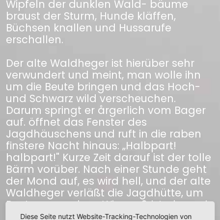
Wipfeln der dunklen Wald- bäume
braust der Sturm, Hunde kläffen,
Büchsen knallen und Hussarufe
erschallen.
Der alte Waldheger ist hierüber sehr
verwundert und meint, man wolle ihn
um die Beute bringen und das Hoch-
und Schwarz wild verscheuchen.
Darum springt er årgerlich vom Bager
auf. öffnet das Fenster des
Jagdhäuschens und ruft in die raben
finstere Nacht hinaus: „Halbpart!
halbpart!" Kurze Zeit darauf ist der tolle
Bärm vorüber. Nach einer Stunde geht
der Mond auf, es wird hell, und der alte
Waldheger verläßt die Jagdhütte, um
Beute zu machen. Wie groß ist aber sein
Erstaunen, als er draußen vor dem
Diese Seite nutzt Website-Tracking-Technologien von