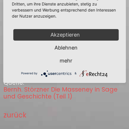
Jagdhäuschen eine große Anzahl
Dritten, um ihre Dienste anzubieten, stetig zu
verbessern und Werbung entsprechend den Interessen
erlegter Hirsche und Wildschweine
der Nutzer anzuzeigen.
erblickt, die an den Bäumen
ringsumber auf- gehängt sind. Nun
wußte er, wer jenen Höllenlärm
Akzeptieren
verursucht hatte. Berndittrich, der wilde
Jäger, hatte Jagd in der Maffeney
Ablehnen
gehalten und mit dem alten
Waldheger die gemachte Beute
mehr
„Halbpart" geteilt.
Powered by
&
Quelle:
Bernh. Störzner Die Masseney in Sage
und Geschichte (Teil 1)
zurück