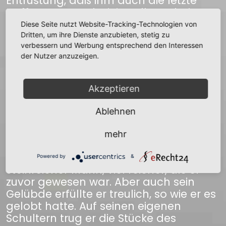
Entrüstung, daß ihm auch die letzte
Hoffnung geraubt jein sollte, arbeitete
er nun aus Leibeskräften an der
Diese Seite nutzt Website-Tracking-Technologien von
Steinwand, um der Maus das Unschlitt
Dritten, um ihre Dienste anzubieten, stetig zu
verbessern und Werbung entsprechend den Interessen
wieder abzunehmen. Und das war sein
der Nutzer anzuzeigen.
Glück. Denn als er einen recht kräftigen
Hieb in das Gestein führte, da erklang
es durch die ganze Grube, und -Gott sei
Akzeptieren
Dank und Lob!- zu seinen Füßen rollte
ein Stück des reinsten Silbererzes; eine
Ablehnen
reiche Silberader hatte sich geöffnet.
So wurde Basler in den Stand gesetzt,
mehr
sein Bergwerk wieder gehörig zu
betreiben, und bald war er ein
Powered by
&
steinreicher Mann, viel reicher, als er
zuvor gewesen war. Aber auch sein
Gelübde erfüllte er treulich, so wie er es
gelobt hatte. Auf seinen eigenen
Schultern trug er die Stücke des