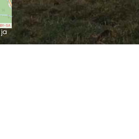
BY-SA
 ja
tte
Kegelkugeln (0.79 km)
2 km)
steins bei Joachimsthal (0.84 km)
eibchens (1.73 km)
fengrün (2.14 km)