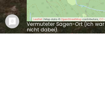
Leaflet
| Map data ©
OpenStreetMap
contributors,
CC-
Vermuteter Sagen-Ort (ich war
nicht dabei).
Wer es besser weiß, kann mir bi
bitte einen Tipp geben.
Sagen in der Nähe
Das Spiel mit silbernen 
Der fromme Pasler (0.8
Die Jungfrau des Grauen
Das Geschenk des Holzw
Der Koboldstein bei Pfaf