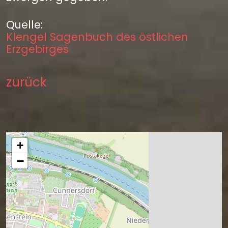
Quelle:
Klengel Sagenbuch des östlichen
Erzgebirges
zurück
+
−