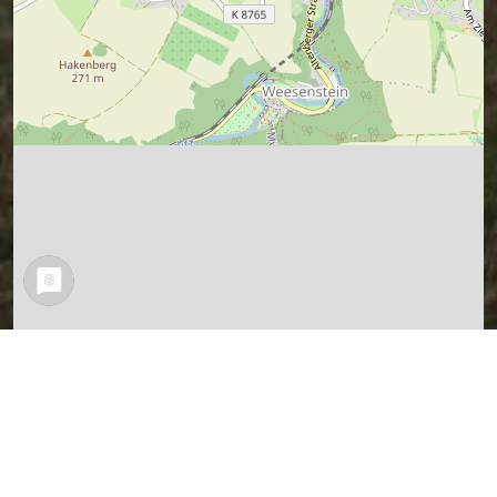
Leaflet
| Map data ©
OpenStreetMap
contributors,
CC-BY-SA
Bewege den Pin mit der Maus auf den
vorgeschlagenen Standort und sende
die Form unten ab.