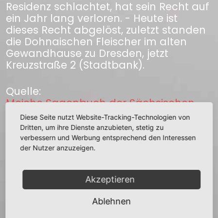
Residenz schlachtet, hat sein Recht auf
ein Jahr lang verloren. - Heute ist
dieses Recht abgelöst, zuletzt standen
die Dohnaischen Fleischer im alten
Gewandhause zu Dresden, jetzt
Kreuzstraße 2 (Stadtbank).
Quelle:
Meiche Sagenbuch der Sächsischen
Schweiz und ihrer Randgebiete
Diese Seite nutzt Website-Tracking-Technologien von
Dritten, um ihre Dienste anzubieten, stetig zu
verbessern und Werbung entsprechend den Interessen
zurück
der Nutzer anzuzeigen.
Akzeptieren
Ablehnen
+