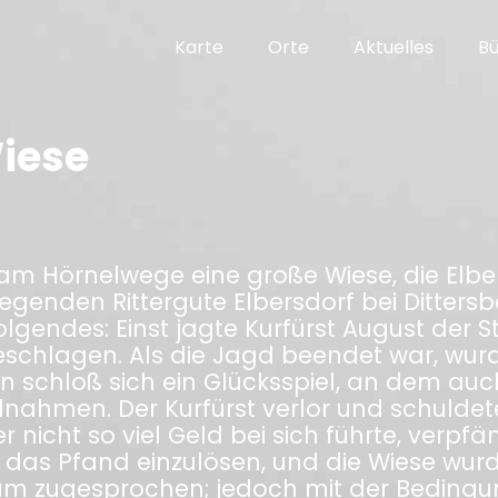
Karte
Orte
Aktuelles
B
Wiese
 am Hörnelwege eine große Wiese, die Elbe
liegenden Rittergute Elbersdorf bei Ditter
lgendes: Einst jagte Kurfürst August der S
eschlagen. Als die Jagd beendet war, wurd
schloß sich ein Glücksspiel, an dem auch
eilnahmen. Der Kurfürst verlor und schuld
icht so viel Geld bei sich führte, verpfänd
, das Pfand einzulösen, und die Wiese w
tum zugesprochen; jedoch mit der Bedingun