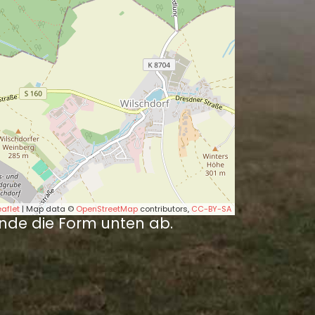
eaflet
| Map data ©
OpenStreetMap
contributors,
CC-BY-SA
nde die Form unten ab.