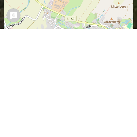
Leaflet
| Map data ©
OpenStreetMap
contributors,
CC-BY-SA
Bewege den Pin mit der Maus auf den
vorgeschlagenen Standort und sende
die Form unten ab.