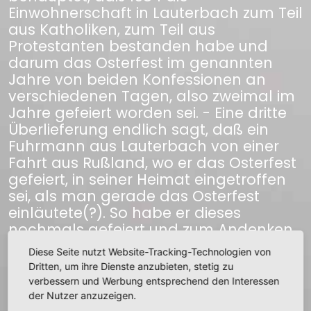
Einwohnerschaft in Lauterbach zum Teil
aus Katholiken, zum Teil aus
Protestanten bestanden habe und
darum das Osterfest im genannten
Jahre von beiden Konfessionen an
verschiedenen Tagen, also zweimal im
Jahre gefeiert worden sei. - Eine dritte
Überlieferung endlich sagt, daß ein
Fuhrmann aus Lauterbach von einer
Fahrt aus Rußland, wo er das Osterfest
gefeiert, in seiner Heimat eingetroffen
sei, als man gerade das Osterfest
einläutete(?). So habe er dieses
nochmals gefeiert und zum Andenken
daran die Steinsäule auf seinem
Diese Seite nutzt Website-Tracking-Technologien von
Grundstück errichten lassen.
Dritten, um ihre Dienste anzubieten, stetig zu
verbessern und Werbung entsprechend den Interessen
der Nutzer anzuzeigen.
Quelle: