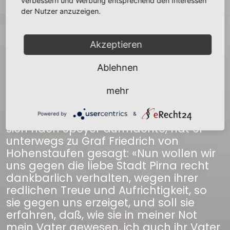
verbessern und Werbung entsprechend den Interessen
verordnet haben. Es gedenket auch
der Nutzer anzuzeigen.
der obengedachte Autor, daß kurz
nachher, als der gefährliche Krieg
zwischen dem Kaiser und dem König
Akzeptieren
Ottokar zu Ende gegangen und der
Kaiser ganz Böhmen, Österreich, Lausitz
Ablehnen
und Meißen an sich gebracht hatte, er
mit Ernst befohlen hatte, daß die Stadt
mehr
Pirna allein von allen Kontributionen
frei blieb. Als er aber zur Kaiserkrönung
Powered by
&
sich nach Speyer aufmachte, hat er
unterwegs zu Graf Friedrich von
Hohenstaufen gesagt: «Nun wollen wir
uns gegen die liebe Stadt Pirna recht
dankbarlich verhalten, wegen ihrer
redlichen Treue und Aufrichtigkeit, so
sie gegen uns erzeiget, und soll sie
erfahren, daß, wie sie in meiner Not
mein Vater gewesen, ich auch ihr Vater