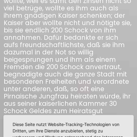
wollte, weil es samt den Zinsen nicht so
viel betrüge, wollte es ihm auch als
ihrem gnädigen Kaiser schenken; der
Kaiser aber wollte nicht und nötigte sie,
bis sie endlich 200 Schock von ihm
annahmen. Dafür bedankte er sich
aufs freundschaftlichste, daß sie ihm
dazumal in der Not so willig
beigesprungen und ihm als einem
Fremden die 200 Schock anvertraut,
begnadigte auch die ganze Stadt mit
besonderen Freiheiten und verordnete
unter anderen, daß, so oft eine
Pirnaische Jungfrau heiraten würde, ihr
aus seiner kaiserlichen Kammer 30
Schock Geldes zum Heiratsgut
ausgezahlt werden solle. So soll er
gleichfalls auch der studierenden
Diese Seite nutzt Website-Tracking-Technologien von
Dritten, um ihre Dienste anzubieten, stetig zu
Jugend in Pirna verschiedene Stipendia