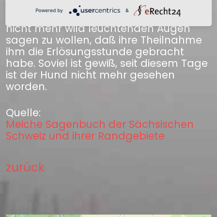
wedelnd um sie herum, leckte ihre
Powered by
&
Hände und schien ihr aus seinen jetzt
nicht mehr wild leuchtenden Augen
sagen zu wollen, daß ihre Theilnahme
ihm die Erlösungsstunde gebracht
habe. Soviel ist gewiß, seit diesem Tage
ist der Hund nicht mehr gesehen
worden.
Quelle:
Meiche Sagenbuch der Sächsischen
Schweiz und ihrer Randgebiete
zurück