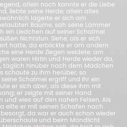
end, allein noch kannte er die Liebe
nd, liebte seine Herde; allein alles
wöhnlich lagerte er sich am
belaubten Baume, sah seine Lämmer
ch ein Liedchen auf seiner Schalmei
ßen Nichtstun. Siehe, als er sich
ert hatte, da erblickte er am andern
che eine Herde Ziegen weidete; am
n waren Hirtin und Herde wieder da,
n, täglich hinüber nach dem Mädchen
es schaute zu ihm herüber, so
 seine Schalmei ergriff und ihr ein
ute er sich aber, als diese ihm mit
sang; er zeigte mit seiner Hand
hm und wies auf den nahen Felsen. Als
 eilte er mit seinen Schafen nach
besorgt, da war er auch schon wieder
nüberschaute und beim Mondlicht
Mädchen stehen sah, da hielt er sich