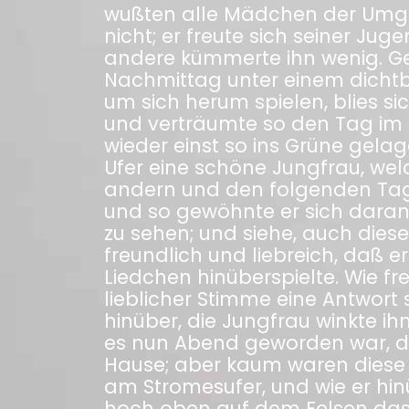
wußten alle Mädchen der Umgeg
nicht; er freute sich seiner Juge
andere kümmerte ihn wenig. Ge
Nachmittag unter einem dicht
um sich herum spielen, blies si
und verträumte so den Tag im sü
wieder einst so ins Grüne gelag
Ufer eine schöne Jungfrau, wel
andern und den folgenden Tage
und so gewöhnte er sich dara
zu sehen; und siehe, auch dies
freundlich und liebreich, daß er
Liedchen hinüberspielte. Wie fre
lieblicher Stimme eine Antwort 
hinüber, die Jungfrau winkte i
es nun Abend geworden war, da
Hause; aber kaum waren diese 
am Stromesufer, und wie er hi
hoch oben auf dem Felsen das 