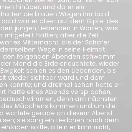
rmen hinüber, und da er ein
hatten die blauen Wogen ihn bald
 bald war er oben auf dem Gipfel des
beiden jungen Liebenden in Worten, was
n mitgeteilt hatten; aber die Zeit
 war es Mitternacht, als der Schäfer
uf demselben Wege in seine Heimat
nd den folgenden Abenden schwamm
 der Mond die Erde erleuchtete, wieder
Ewigkeit schien es den Liebenden, bis
eit wieder sichtbar ward und dem
n konnte; und dreimal schon hatte er
irt hatte eines Abends versprochen,
überzuschwimmen, denn am nächsten
ern des Mädchens kommen und um die
 da wartete gerade an diesem Abend
Felsen; sie sang ein Liedchen nach dem
inladen sollte, allein er kam nicht,