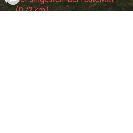
(0.72 km)
Der Ursprung des Namens
Schandau (1.13 km)
Die Schloßjungfrau zu
Schandau (1.79 km)
Der Ursprung des Namens
Schandau (1.91 km)
Der feurige Hund zu Schandau
(2.09 km)
Kontakt
Impressum
Datenschutzerklärung
Ansicht ändern
Standard
fraktur
deco