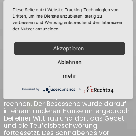
ein anderes Haus; denn es sei ein
öffentlicher Gasthof, Scotus (der
Diese Seite nutzt Website-Tracking-Technologien von
berühmte Scholastiker Scotus,
Dritten, um ihre Dienste anzubieten, stetig zu
gestorben 1308 in Köln) solle in der
verbessern und Werbung entsprechend den Interessen
der Nutzer anzuzeigen.
Stuben sich aufgehalten haben, es
hätten dies auch getan viele vom Adel
und andere mehr, solches ergäben
Akzeptieren
ihre Wappen an den Wänden.
Zweifelsohne werde in der Stube
Ablehnen
weidlich gesoffen worden und manche
Gotteslästerung und mancher Fluch
mehr
ausgesprochen worden sein. Deshalb
sei in dem Hause nicht auf das
Powered by
&
Erscheinen der göttlichen Gnade zu
rechnen. Der Besessene wurde darauf
in einem anderen Hause untergebracht
bei einer Wittfrau und dort das Gebet
und die Teufelsbeschwörung
fortgesetzt. Des Sonnabends vor