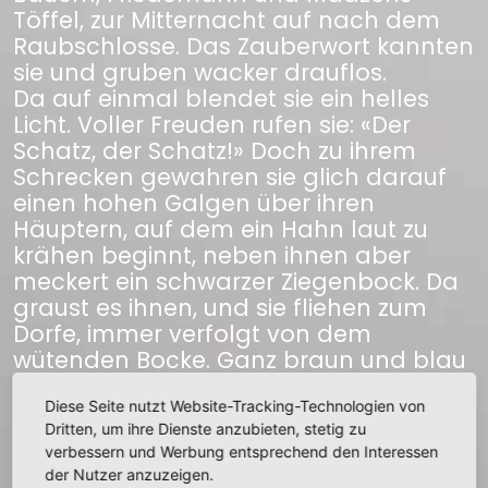
Töffel, zur Mitternacht auf nach dem
Raubschlosse. Das Zauberwort kannten
sie und gruben wacker drauflos.
Da auf einmal blendet sie ein helles
Licht. Voller Freuden rufen sie: «Der
Schatz, der Schatz!» Doch zu ihrem
Schrecken gewahren sie glich darauf
einen hohen Galgen über ihren
Häuptern, auf dem ein Hahn laut zu
krähen beginnt, neben ihnen aber
meckert ein schwarzer Ziegenbock. Da
graust es ihnen, und sie fliehen zum
Dorfe, immer verfolgt von dem
wütenden Bocke. Ganz braun und blau
gestoßen langen sie zu Hause an. - Die
Diese Seite nutzt Website-Tracking-Technologien von
Tiere aber sollen die Geister eines
Dritten, um ihre Dienste anzubieten, stetig zu
Juden und seiner Tochter sein, die von
verbessern und Werbung entsprechend den Interessen
dem letzten Ritter erschlagen wurden
der Nutzer anzuzeigen.