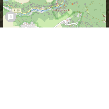
Leaflet
| Map data ©
OpenStreetMap
contributors,
CC-BY-SA
Vermuteter Sagen-Ort (ich war ja nicht
dabei).
Wer es besser weiß, kann mir bitte bitte
einen Tipp geben.