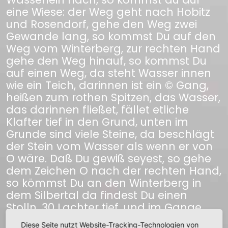
eine Wiese: der Weg geht nach Hobitz
und Rosendorf, gehe den Weg zwei
Gewande lang, so kommst Du auf den
Weg vom Winterberg, zur rechten Hand
gehe den Weg hinauf, so kommst Du
auf einen Weg, da steht Wasser innen
wie ein Teich, darinnen ist ein © Gang,
heißen zum rothen Spitzen, das Wasser,
das darinnen fließet, fället etliche
Klafter tief in den Grund, unten im
Grunde sind viele Steine, da beschlägt
der Stein vom Wasser als wenn er von
O wäre. Daß Du gewiß seyest, so gehe
dem Zeichen O nach der rechten Hand,
so kömmst Du an den Winterberg in
dem Silbertal da findest Du einen
Stolln, 30 Lachter tief, und im Gange
liegt es wie Schwefel dreyfüchtig, so ©
Diese Seite nutzt Website-Tracking-Technologien von