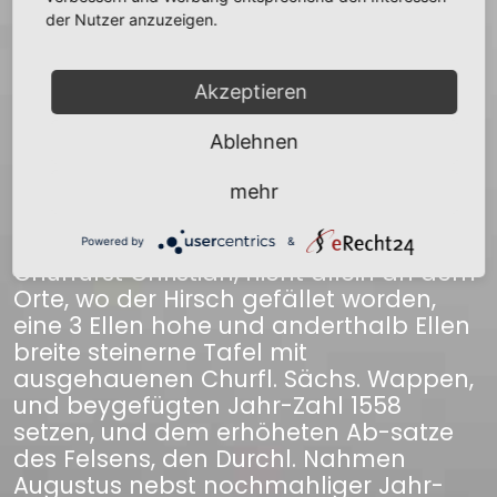
Felsen hinabstürtzet, dermassen, daß
der Nutzer anzuzeigen.
nach erfolgter Aufhebung und
Besichtigung an selben alles ganz
zerschmettert befunden worden. Zum
Akzeptieren
stetswährenden Andenken dieses
durch Heldenmäßigen Entschlus aus
Ablehnen
Vorsehung des Höchsten beschehenen
glücklichen Schusses, und
mehr
augenscheinl. Lebens-Errettung haben
Ihro Churfürstl. Durchl. Herr Sohn,
Powered by
&
Churfürst Christian, nicht allein an dem
Orte, wo der Hirsch gefället worden,
eine 3 Ellen hohe und anderthalb Ellen
breite steinerne Tafel mit
ausgehauenen Churfl. Sächs. Wappen,
und beygefügten Jahr-Zahl 1558
setzen, und dem erhöheten Ab-satze
des Felsens, den Durchl. Nahmen
Augustus nebst nochmahliger Jahr-