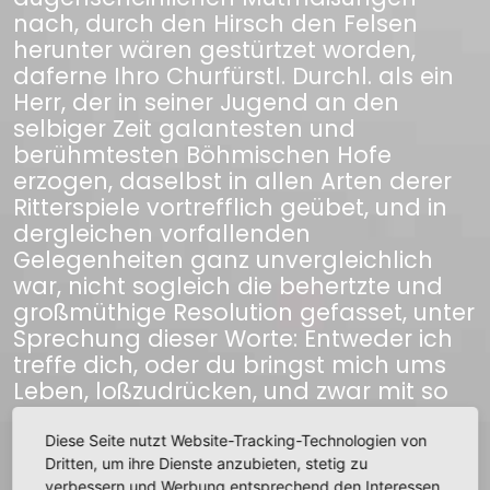
nach, durch den Hirsch den Felsen
herunter wären gestürtzet worden,
daferne Ihro Churfürstl. Durchl. als ein
Herr, der in seiner Jugend an den
selbiger Zeit galantesten und
berühmtesten Böhmischen Hofe
erzogen, daselbst in allen Arten derer
Ritterspiele vortrefflich geübet, und in
dergleichen vorfallenden
Gelegenheiten ganz unvergleichlich
war, nicht sogleich die behertzte und
großmüthige Resolution gefasset, unter
Sprechung dieser Worte: Entweder ich
treffe dich, oder du bringst mich ums
Leben, loßzudrücken, und zwar mit so
glücklichen Succeß, daß der Hirsch,
indem er getroffen worden, einen Satz
Diese Seite nutzt Website-Tracking-Technologien von
in die Höhe thut, und rücklings den
Dritten, um ihre Dienste anzubieten, stetig zu
verbessern und Werbung entsprechend den Interessen