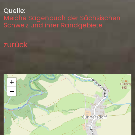
Quelle:
Meiche Sagenbuch der Sächsischen
Schweiz und ihrer Randgebiete
zurück
+
−