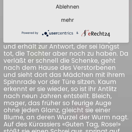
vergessenen Kriege tritt eines Tages,
Ablehnen
als jenseits der Elbe das Lager der
Preußen stand, ein preußischer
mehr
Kürassier in die Waitzdorfer Schenke ein,
trinkt ruhig sein Glas Bier, fragt, wie es
Powered by
&
dem alten preußischen Husaren gehe,
und erhält zur Antwort, der sei längst
tot, die Tochter aber noch zu haben. Da
verläßt er schnell die Schenke, geht
nach dem Hause des Verstorbenen
und sieht dort das Mädchen mit ihrem
Spinnrade vor der Türe sitzen. Kaum
erkennt er sie wieder, so ist ihr Antlitz
nach neun Jahren entstellt. Bleich,
mager, das früher so feurige Auge
ohne jeden Glanz, gleicht sie einer
Blume, an deren Wurzel der Wurm nagt.
Auf des Kürassiers «Guten Tag, Rose!»
stößt sie einen Schrei aus, springt auf