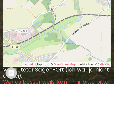
Leaflet
| Map data ©
OpenStreetMap
contributors,
CC-BY-SA
Vermuteter Sagen-Ort (ich war ja nicht
dabei).
Wer es besser weiß, kann mir bitte bitte
einen Tipp geben.
Sagen in der Nähe
Das weiße Männchen in der