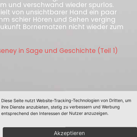
um und verschwand wieder spurlos.
hielt von unsichtbarer Hand ein paar
ihm schier Hören und Sehen verging
n Zukunft Bornematzen nicht wieder zum
seney in Sage und Geschichte (Teil 1)
Diese Seite nutzt Website-Tracking-Technologien von Dritten, um
ihre Dienste anzubieten, stetig zu verbessern und Werbung
entsprechend den Interessen der Nutzer anzuzeigen.
Akzeptieren