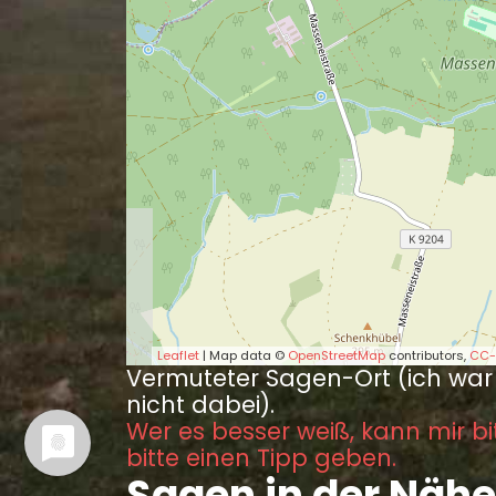
Leaflet
| Map data ©
OpenStreetMap
contributors,
CC-
Vermuteter Sagen-Ort (ich war
nicht dabei).
Wer es besser weiß, kann mir bi
bitte einen Tipp geben.
Sagen in der Nähe