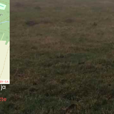
BY-SA
 ja
tte