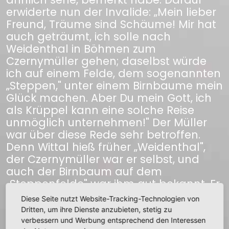
erwiderte nun der Invalide: „Mein lieber
Freund, Träume sind Schäume! Mir hat
auch geträumt, ich solle nach
Weidenthal in Böhmen zum
Czernymüller gehen; daselbst würde
ich auf einem Felde, dem sogenannten
„Steppen," unter einem Birnbaume mein
Glück machen. Aber Du mein Gott, ich
als Krüppel kann eine solche Reise
unmöglich unternehmen!" Der Müller
war über diese Rede sehr betroffen.
Denn Wittal hieß früher „Weidenthal",
der Czernymüller war er selbst, und
auch der Birnbaum auf dem
„Steppenfelde" war ihm gut bekannt. Er
offenbarte sich also dem Invaliden
Diese Seite nutzt Website-Tracking-Technologien von
und versprach demselben, wenn es
Dritten, um ihre Dienste anzubieten, stetig zu
sich mit dem Birnbaume so verhalte,
verbessern und Werbung entsprechend den Interessen