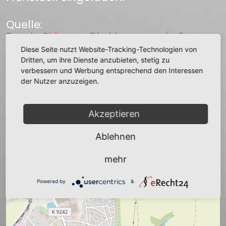
Quelle:
Bernh. Störzner Die Masseney in Sage
und Geschichte (Teil 1)
Diese Seite nutzt Website-Tracking-Technologien von
Dritten, um ihre Dienste anzubieten, stetig zu
verbessern und Werbung entsprechend den Interessen
zurück
der Nutzer anzuzeigen.
Akzeptieren
Ablehnen
+
−
mehr
Powered by
&