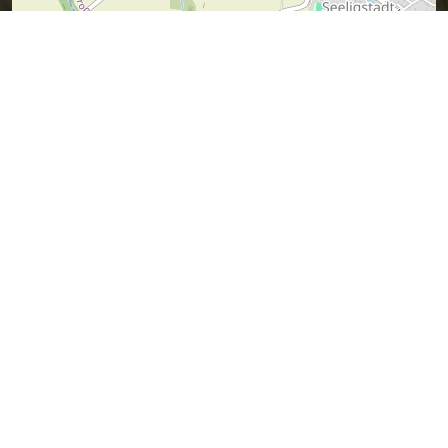
Leaflet
| Map data ©
OpenStreetMap
contributors,
CC-BY-SA
Vermuteter Sagen-Ort (ich war ja nicht
dabei).
Wer es besser weiß, kann mir bitte bitte
einen Tipp geben.
Sagen in der Nähe
Wie Frau Bornemath äfft (0.49
km)
Die Glocken von Rudigersdorf
(1.26 km)
Das weiße Männchen in der
Masseney (1.41 km)
Das graue Männchen (1.73 km)